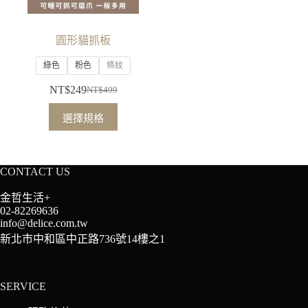
圓形貓抓板
綠色
粉色
條紋
NT$
249
NT$
499
原
目
此
始
前
選擇規格
產
價
價
品
格：
格：
有
NT$499。
NT$249。
CONTACT US
多
種
金哲生活+
款
02-82269636
info@delice.com.tw
式。
新北市中和區中正路736號14樓之1
可
在
產
SERVICE
品