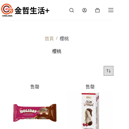
跳
至
購
主
物
要
車
內
容
/
首頁
櫻桃
櫻桃
售罄
售罄