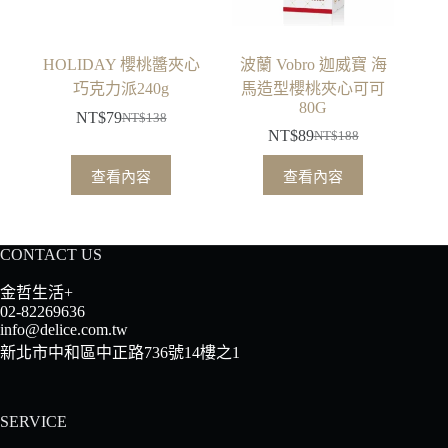
HOLIDAY 櫻桃醬夾心
波蘭 Vobro 迦威寶 海
巧克力派240g
馬造型櫻桃夾心可可
80G
NT$
79
NT$
138
原
目
NT$
89
NT$
188
原
目
始
前
始
前
查看內容
查看內容
價
價
價
價
格：
格：
格：
格：
NT$138。
NT$79。
NT$188。
NT$89。
CONTACT US
金哲生活+
02-82269636
info@delice.com.tw
新北市中和區中正路736號14樓之1
SERVICE