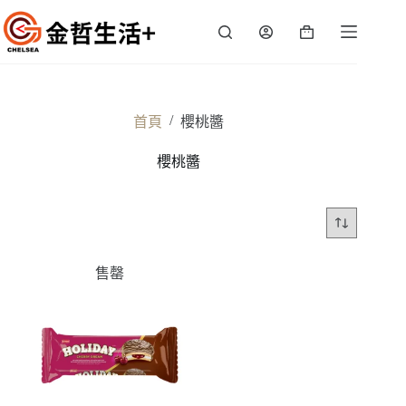
跳
至
購
主
物
要
車
內
容
/
首頁
櫻桃醬
櫻桃醬
售罄