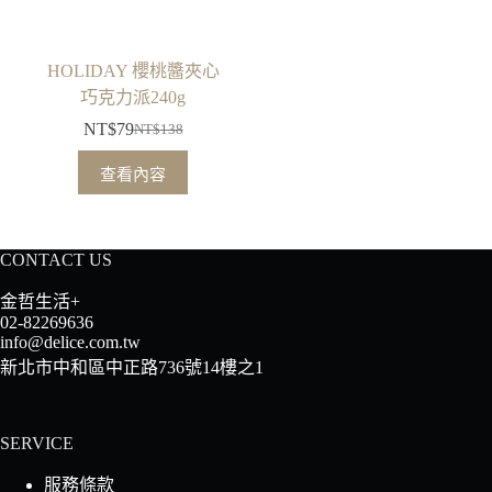
HOLIDAY 櫻桃醬夾心
巧克力派240g
NT$
79
NT$
138
原
目
始
前
查看內容
價
價
格：
格：
NT$138。
NT$79。
CONTACT US
金哲生活+
02-82269636
info@delice.com.tw
新北市中和區中正路736號14樓之1
SERVICE
服務條款