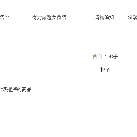
館
得力嚴選美食館
購物須知
聯
/
首頁
椰子
椰子
合您選擇的商品