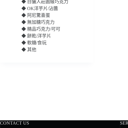
◆
白儷人莊園級巧克力
◆
OK洋芋片/沾醬
◆
阿尼驚喜蛋
◆
無加糖巧克力
◆
精品巧克力/可可
◆
餅乾/洋芋片
◆
軟糖/食玩
◆
其他
CONTACT US
SE