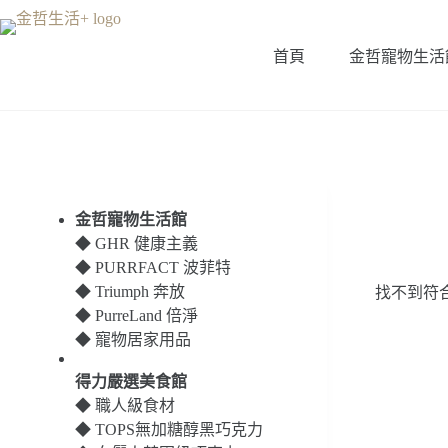
跳
至
首頁
金哲寵物生活
主
要
內
容
金哲寵物生活館
◆
GHR 健康主義
◆
PURRFACT 波菲特
◆
Triumph 奔放
找不到符
◆
PurreLand 倍淨
◆
寵物居家用品
得力嚴選美食館
◆
職人級食材
◆
TOPS無加糖醇黑巧克力