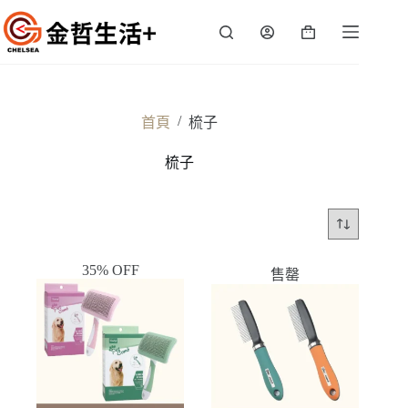
跳
至
購
主
物
要
車
內
容
/
首頁
梳子
梳子
35% OFF
售罄