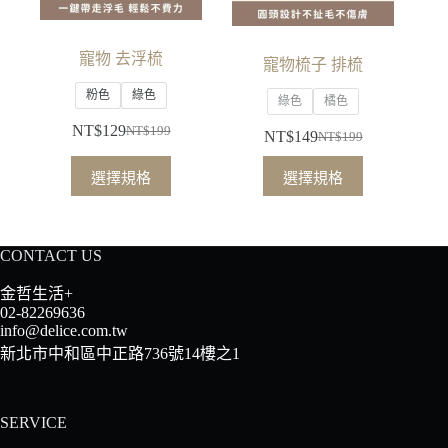
寵物 去浮梳
寵物梳子 排梳
粉色
綠色
綠色
橘色
NT$
129
NT$
199
NT$
149
NT$
199
原
目
原
目
始
前
此
此
始
前
選擇規格
選擇規格
價
價
產
產
價
價
格：
格：
品
品
格：
格：
NT$199。
NT$129。
有
有
NT$199。
NT$149。
CONTACT US
多
多
種
種
金哲生活+
款
款
02-82269636
info@delice.com.tw
式。
式。
新北市中和區中正路736號14樓之1
可
可
在
在
產
產
SERVICE
品
品