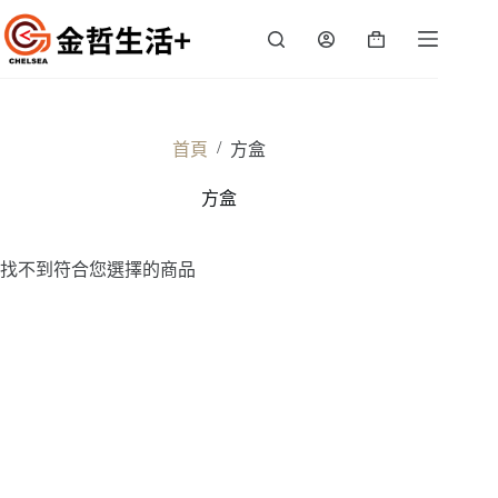
跳
至
購
主
物
要
車
內
容
/
首頁
方盒
方盒
找不到符合您選擇的商品