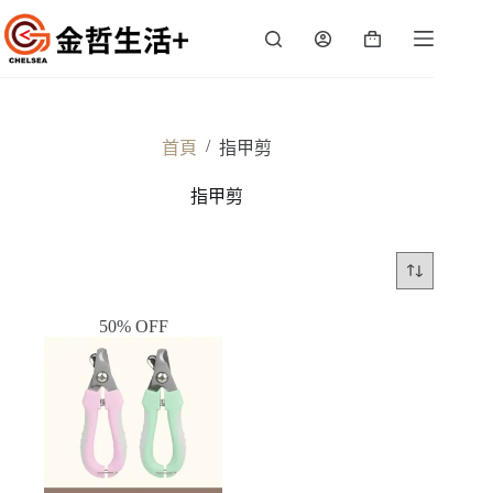
跳
至
購
主
物
要
車
內
容
/
首頁
指甲剪
指甲剪
50% OFF