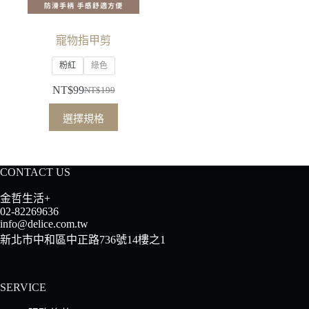
寵物指甲剪
粉紅
綠色
NT$
99
NT$
199
原
目
此
始
前
選擇規格
產
價
價
品
格：
格：
有
NT$199。
NT$99。
CONTACT US
多
種
金哲生活+
款
02-82269636
info@delice.com.tw
式。
新北市中和區中正路736號14樓之1
可
在
產
SERVICE
品