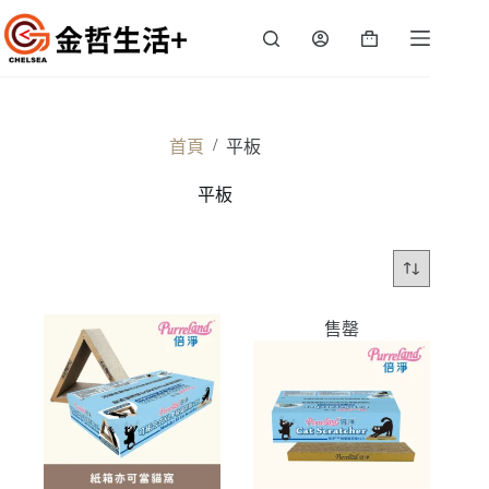
跳
至
購
主
物
要
車
內
容
/
首頁
平板
平板
售罄