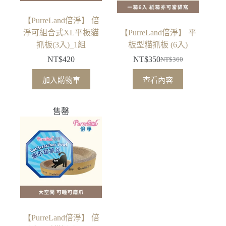
【PurreLand倍淨】 倍
淨可組合式XL平板貓
【PurreLand倍淨】 平
抓板(3入)_1組
板型貓抓板 (6入)
NT$
420
NT$
350
NT$
360
原
目
始
前
加入購物車
查看內容
價
價
格：
格：
售罄
NT$360。
NT$350。
【PurreLand倍淨】 倍