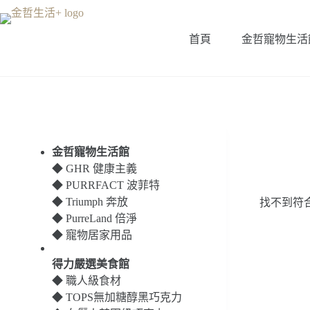
跳
至
首頁
金哲寵物生活
主
要
內
容
金哲寵物生活館
◆
GHR 健康主義
◆
PURRFACT 波菲特
◆
Triumph 奔放
找不到符
◆
PurreLand 倍淨
◆
寵物居家用品
得力嚴選美食館
◆
職人級食材
◆
TOPS無加糖醇黑巧克力