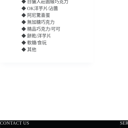
◆
白儷人莊園級巧克力
◆
OK洋芋片/沾醬
◆
阿尼驚喜蛋
◆
無加糖巧克力
◆
精品巧克力/可可
◆
餅乾/洋芋片
◆
軟糖/食玩
◆
其他
CONTACT US
SE