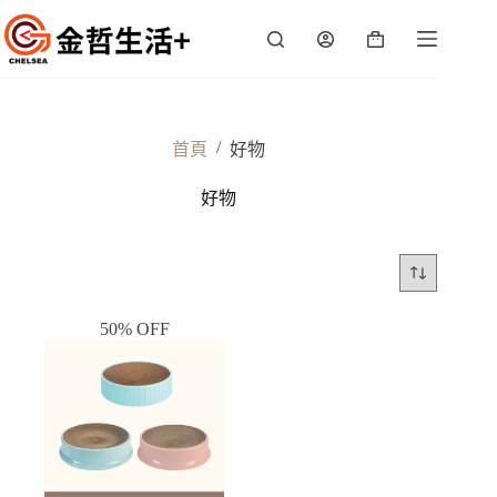
跳
至
購
主
物
要
車
內
容
/
首頁
好物
好物
50% OFF