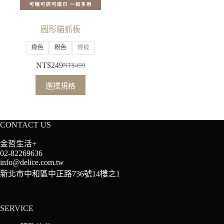
圓形貓抓板
綠色
粉色
條紋
NT$
249
NT$
499
原
目
此
始
前
選擇規格
產
價
價
品
格：
格：
有
NT$499。
NT$249。
CONTACT US
多
種
金哲生活+
款
02-82269636
info@delice.com.tw
式。
新北市中和區中正路736號14樓之1
可
在
產
SERVICE
品