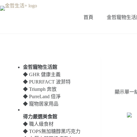
跳
至
首頁
金哲寵物生活
主
要
內
容
金哲寵物生活館
◆
GHR 健康主義
◆
PURRFACT 波菲特
◆
Triumph 奔放
顯示單一
◆
PurreLand 倍淨
◆
寵物居家用品
得力嚴選美食館
◆
職人級食材
◆
TOPS無加糖醇黑巧克力