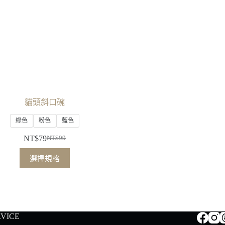
貓頭斜口碗
綠色
粉色
藍色
NT$
79
NT$
99
原
目
此
始
前
選擇規格
產
價
價
品
格：
格：
有
NT$99。
NT$79。
多
種
RVICE