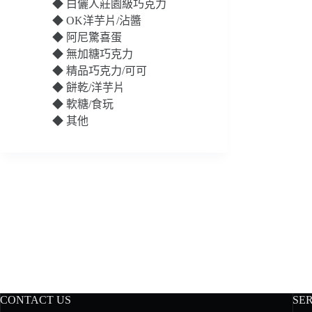
◆
白儷人莊園級巧克力
◆
OK洋芋片/沾醬
◆
阿尼驚喜蛋
◆
無加糖巧克力
◆
精品巧克力/可可
◆
餅乾/洋芋片
◆
軟糖/食玩
◆
其他
CONTACT US
SE