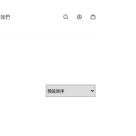
繫我們
購
物
車