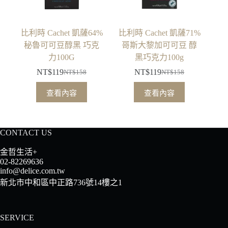
比利時 Cachet 凱薩64%
比利時 Cachet 凱薩71%
秘魯可可豆醇黑 巧克
哥斯大黎加可可豆 醇
力100G
黑巧克力100g
NT$
119
NT$
119
NT$
158
NT$
158
原
目
原
目
始
前
始
前
查看內容
查看內容
價
價
價
價
格：
格：
格：
格：
NT$158。
NT$119。
NT$158。
NT$119。
CONTACT US
金哲生活+
02-82269636
info@delice.com.tw
新北市中和區中正路736號14樓之1
SERVICE