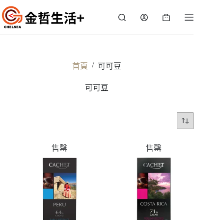
跳
至
購
主
物
要
車
內
容
/
首頁
可可豆
可可豆
售罄
售罄