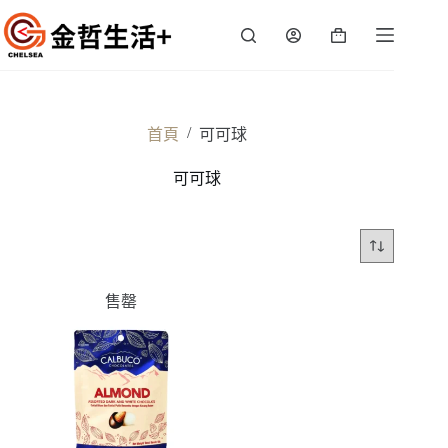
跳
至
購
主
物
要
車
內
容
/
首頁
可可球
可可球
售罄