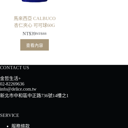
馬來西亞 CALBUCO
杏仁夾心 可可球60G
NT$
39
NT$
88
原
目
始
前
查看內容
價
價
格：
格：
NT$88。
NT$39。
CONTACT US
金哲生活+
02-82269636
info@delice.com.tw
新北市中和區中正路736號14樓之1
SERVICE
服務條款