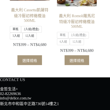
義大利 Cassetta凱薩特
級冷壓初榨橄欖油
義大利 Romoli羅馬尼
500ML
特級冷壓初榨橄欖油
500ML
單瓶
2入組(禮盒)
單瓶
2入組(禮盒)
5入組
12入組
6入組
12入組
NT$
399
–
NT$
4,680
價
NT$
399
–
NT$
4,680
格
價
範
格
此
此
選擇規格
選擇規格
圍：
範
產
產
NT$399
圍：
品
品
到
NT$399
有
有
NT$4,680
到
CONTACT US
多
多
NT$4,680
種
種
金哲生活+
款
款
02-82269636
info@delice.com.tw
式。
式。
新北市中和區中正路736號14樓之1
可
可