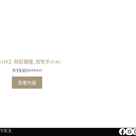
GHR】無穀貓糧_放牧羊454G
NT$
305
NT$
435
原
目
始
前
查看內容
價
價
格：
格：
NT$435。
NT$305。
RVICE