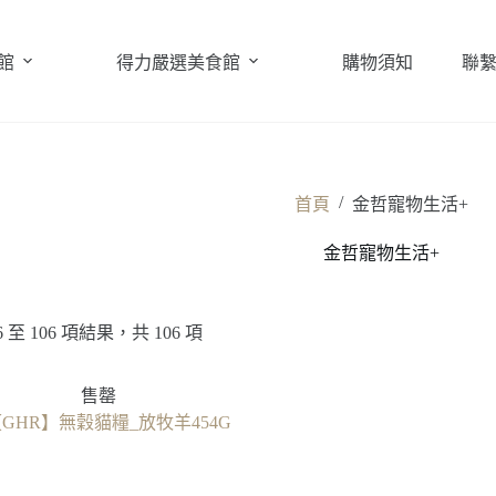
館
得力嚴選美食館
購物須知
聯
/
首頁
金哲寵物生活+
金哲寵物生活+
 至 106 項結果，共 106 項
售罄