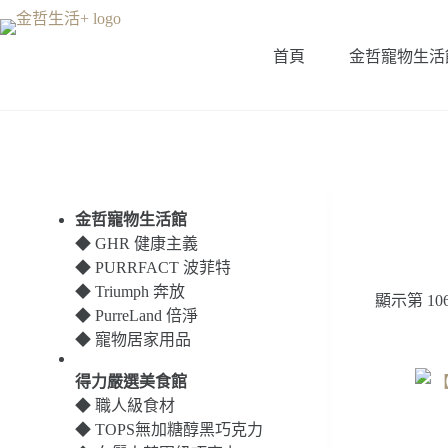
跳
至
首頁
金哲寵物生活
主
要
內
容
金哲寵物生活館
◆
GHR 健康主義
◆
PURRFACT 波菲特
◆
Triumph 奔放
顯示第 106
◆
PurreLand 倍淨
◆
寵物居家用品
得力嚴選美食館
◆
職人級食材
◆
TOPS無加糖醇黑巧克力