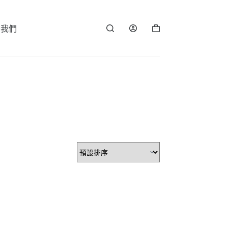
繫我們
購
物
車