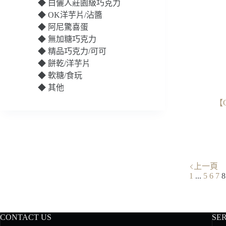
◆
白儷人莊園級巧克力
◆
OK洋芋片/沾醬
◆
阿尼驚喜蛋
◆
無加糖巧克力
◆
精品巧克力/可可
◆
餅乾/洋芋片
◆
軟糖/食玩
◆
其他
【
上一頁
1
...
5
6
7
8
CONTACT US
SE