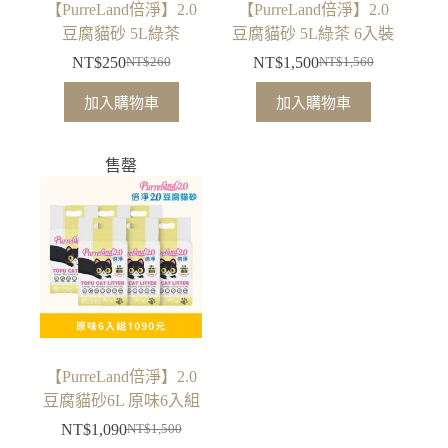
【PurreLand倍淨】2.0
【PurreLand倍淨】2.0
豆腐貓砂 5L綠茶
豆腐貓砂 5L綠茶 6入裝
NT$
250
NT$
1,500
NT$
260
NT$
1,560
原
目
原
目
始
前
始
前
加入購物車
加入購物車
價
價
價
價
格：
格：
格：
格：
售罄
NT$260。
NT$250。
NT$1,560。
NT$1,500。
【PurreLand倍淨】2.0
豆腐貓砂6L 原味6入組
NT$
1,090
NT$
1,500
原
目