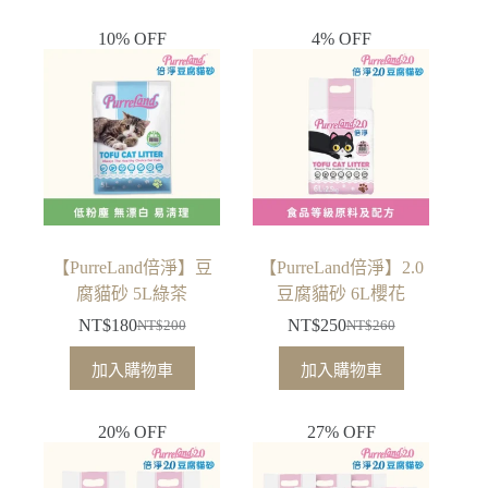
格：
格：
格：
格：
10% OFF
4% OFF
NT$360。
NT$300。
NT$360。
NT$300。
【PurreLand倍淨】豆
【PurreLand倍淨】2.0
腐貓砂 5L綠茶
豆腐貓砂 6L櫻花
NT$
180
NT$
250
NT$
200
NT$
260
原
目
原
目
始
前
始
前
加入購物車
加入購物車
價
價
價
價
格：
格：
格：
格：
20% OFF
27% OFF
NT$200。
NT$180。
NT$260。
NT$250。