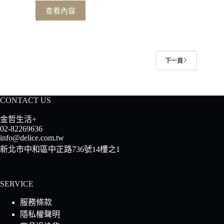
始
前
查看內容
價
價
格：
格：
NT$1,500。
NT$1,090。
下一頁
CONTACT US
金哲生活+
02-82269636
info@delice.com.tw
新北市中和區中正路736號14樓之1
SERVICE
服務條款
隱私權聲明