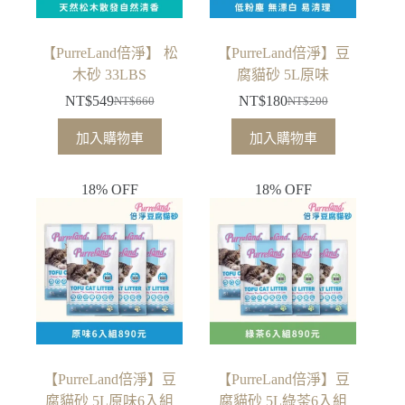
【PurreLand倍淨】 松
【PurreLand倍淨】豆
木砂 33LBS
腐貓砂 5L原味
NT$
549
NT$
180
NT$
660
NT$
200
原
目
原
目
始
前
始
前
加入購物車
加入購物車
價
價
價
價
格：
格：
格：
格：
18% OFF
18% OFF
NT$660。
NT$549。
NT$200。
NT$180。
【PurreLand倍淨】豆
【PurreLand倍淨】豆
腐貓砂 5L原味6入組
腐貓砂 5L綠茶6入組