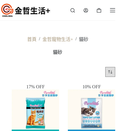
跳
至
購
主
物
要
車
內
容
/
/
首頁
金哲寵物生活+
貓砂
貓砂
17% OFF
10% OFF