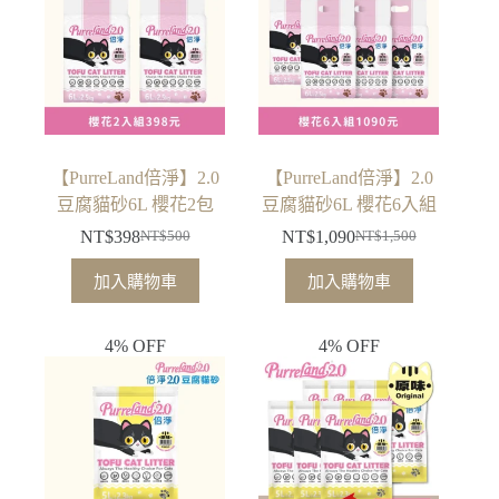
【PurreLand倍淨】2.0
【PurreLand倍淨】2.0
豆腐貓砂6L 櫻花2包
豆腐貓砂6L 櫻花6入組
NT$
398
NT$
1,090
NT$
500
NT$
1,500
原
目
原
目
始
前
始
前
加入購物車
加入購物車
價
價
價
價
格：
格：
格：
格：
4% OFF
4% OFF
NT$500。
NT$398。
NT$1,500。
NT$1,090。