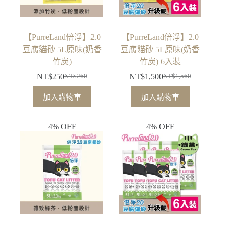
【PurreLand倍淨】2.0
【PurreLand倍淨】2.0
豆腐貓砂 5L原味(奶香
豆腐貓砂 5L原味(奶香
竹炭)
竹炭) 6入裝
NT$
250
NT$
1,500
NT$
260
NT$
1,560
原
目
原
目
始
前
始
前
加入購物車
加入購物車
價
價
價
價
格：
格：
格：
格：
4% OFF
4% OFF
NT$260。
NT$250。
NT$1,560。
NT$1,500。