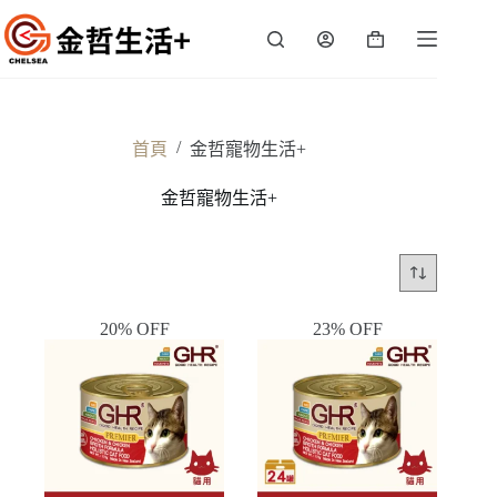
跳
至
購
主
物
要
車
內
容
/
首頁
金哲寵物生活+
金哲寵物生活+
20% OFF
23% OFF