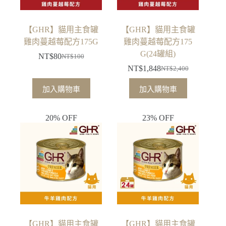
【GHR】貓用主食罐
【GHR】貓用主食罐
雞肉蔓越莓配方175G
雞肉蔓越莓配方175
G(24罐組)
NT$
80
NT$
100
原
目
NT$
1,848
NT$
2,400
始
前
原
目
價
價
始
前
加入購物車
加入購物車
格：
格：
價
價
NT$100。
NT$80。
格：
格：
20% OFF
23% OFF
NT$2,400。
NT$1,848。
【GHR】貓用主食罐
【GHR】貓用主食罐