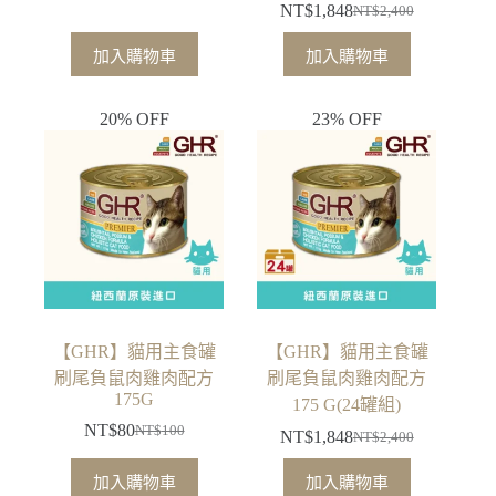
NT$
1,848
NT$
2,400
始
前
原
目
價
價
始
前
加入購物車
加入購物車
格：
格：
價
價
NT$100。
NT$80。
格：
格：
20% OFF
23% OFF
NT$2,400。
NT$1,848。
【GHR】貓用主食罐
【GHR】貓用主食罐
刷尾負鼠肉雞肉配方
刷尾負鼠肉雞肉配方
175G
175 G(24罐組)
NT$
80
NT$
100
NT$
1,848
NT$
2,400
原
目
原
目
始
前
始
前
加入購物車
加入購物車