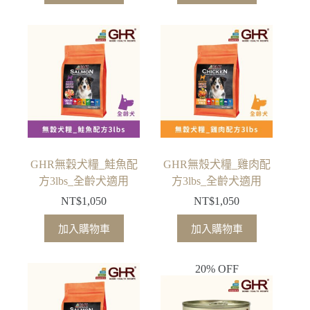
價
價
價
價
格：
格：
格：
格：
NT$100。
NT$80。
NT$2,400。
NT$1,848。
GHR無穀犬糧_鮭魚配
GHR無殼犬糧_雞肉配
方3lbs_全齡犬適用
方3lbs_全齡犬適用
NT$
1,050
NT$
1,050
加入購物車
加入購物車
20% OFF