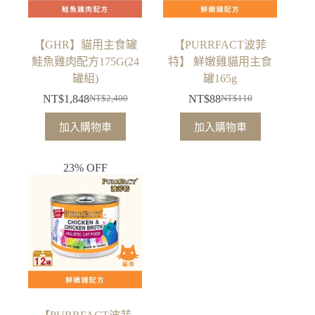
【GHR】貓用主食罐
【PURRFACT波菲
鮭魚雞肉配方175G(24
特】 鮮嫩雞貓用主食
罐組)
罐165g
NT$
1,848
NT$
88
NT$
2,400
NT$
110
原
目
原
目
始
前
始
前
加入購物車
加入購物車
價
價
價
價
格：
格：
格：
格：
23% OFF
NT$2,400。
NT$1,848。
NT$110。
NT$88。