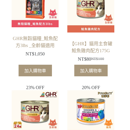
GHR無穀貓糧_鮭魚配
【GHR】貓用主食罐
方3lbs _全齡貓適用
鮭魚雞肉配方175G
NT$
1,050
NT$
80
NT$
100
原
目
始
前
加入購物車
加入購物車
價
價
格：
格：
23% OFF
20% OFF
NT$100。
NT$80。