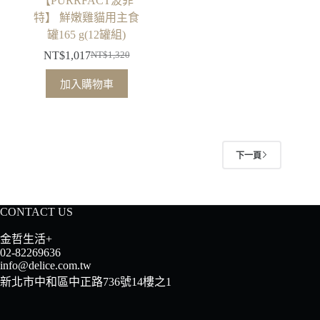
【PURRFACT波菲
特】 鮮嫩雞貓用主食
罐165 g(12罐組)
NT$
1,017
NT$
1,320
原
目
始
前
加入購物車
價
價
格：
格：
NT$1,320。
NT$1,017。
下一頁
CONTACT US
金哲生活+
02-82269636
info@delice.com.tw
新北市中和區中正路736號14樓之1