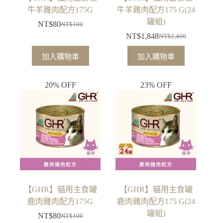
牛羊雞肉配方175G
牛羊雞肉配方175 G(24
罐組)
NT$
80
NT$
100
原
目
NT$
1,848
NT$
2,400
始
前
原
目
價
價
始
前
加入購物車
加入購物車
格：
格：
價
價
NT$100。
NT$80。
格：
格：
20% OFF
23% OFF
NT$2,400。
NT$1,848。
【GHR】貓用主食罐
【GHR】貓用主食罐
鹿肉雞肉配方175G
鹿肉雞肉配方175 G(24
罐組)
NT$
80
NT$
100
原
目