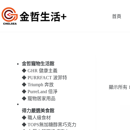
跳
至
首頁
主
要
內
容
金哲寵物生活館
◆
GHR 健康主義
◆
PURRFACT 波菲特
◆
Triumph 奔放
顯示所有 
◆
PurreLand 倍淨
◆
寵物居家用品
得力嚴選美食館
◆
職人級食材
◆
TOPS無加糖醇黑巧克力