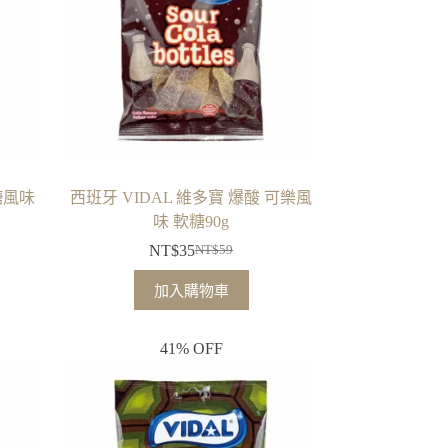
糖風味
西班牙 VIDAL 維多寶 爆酸 可樂風
味 軟糖90g
NT$
35
NT$
59
原
目
始
前
加入購物車
價
價
格：
格：
41% OFF
NT$59。
NT$35。