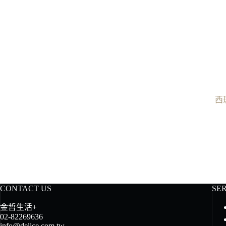
西
CONTACT US
SE
金哲生活+
02-82269636
info@delice.com.tw