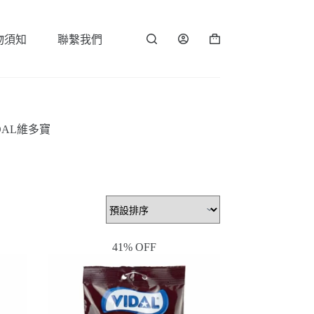
物須知
聯繫我們
購
物
車
DAL維多寶
41% OFF