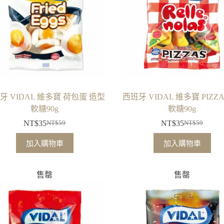
牙 VIDAL 維多寶 荷包蛋 造型
西班牙 VIDAL 維多寶 PIZZ
軟糖90g
軟糖90g
NT$
35
NT$
35
NT$
59
NT$
59
原
目
原
目
始
前
始
前
加入購物車
加入購物車
價
價
價
價
格：
格：
格：
格：
售罄
售罄
NT$59。
NT$35。
NT$59。
NT$35。