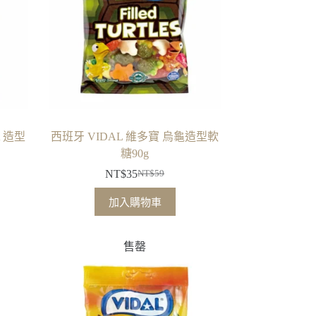
A 造型
西班牙 VIDAL 維多寶 烏龜造型軟
糖90g
NT$
35
NT$
59
原
目
始
前
加入購物車
價
價
格：
格：
售罄
NT$59。
NT$35。