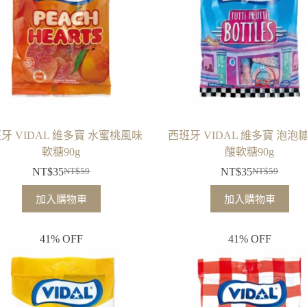
牙 VIDAL 維多寶 水蜜桃風味
西班牙 VIDAL 維多寶 泡泡
軟糖90g
酸軟糖90g
NT$
35
NT$
35
NT$
59
NT$
59
原
目
原
目
始
前
始
前
加入購物車
加入購物車
價
價
價
價
格：
格：
格：
格：
41% OFF
41% OFF
NT$59。
NT$35。
NT$59。
NT$35。