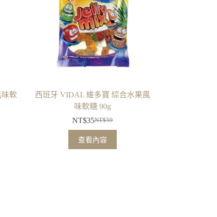
風味軟
西班牙 VIDAL 維多寶 綜合水果風
味軟糖 90g
NT$
35
NT$
59
原
目
始
前
查看內容
價
價
格：
格：
NT$59。
NT$35。