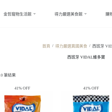
金哲寵物生活館
得力嚴選美食館
購
/
/
首頁
得力嚴選異國美食
西班牙 VI
西班牙 VIDAL維多寶
10 筆結果
41% OFF
41% OFF