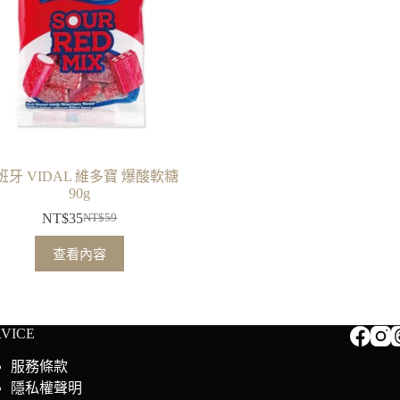
班牙 VIDAL 維多寶 爆酸軟糖
90g
NT$
35
NT$
59
原
目
始
前
查看內容
價
價
格：
格：
NT$59。
NT$35。
RVICE
服務條款
隱私權聲明