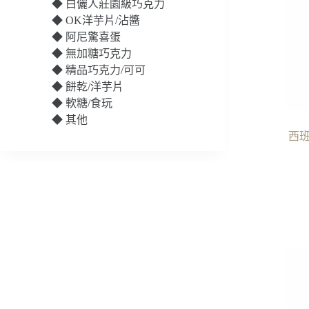
◆
白儷人莊園級巧克力
◆
OK洋芋片/沾醬
◆
阿尼驚喜蛋
◆
無加糖巧克力
◆
精品巧克力/可可
◆
餅乾/洋芋片
◆
軟糖/食玩
◆
其他
西班