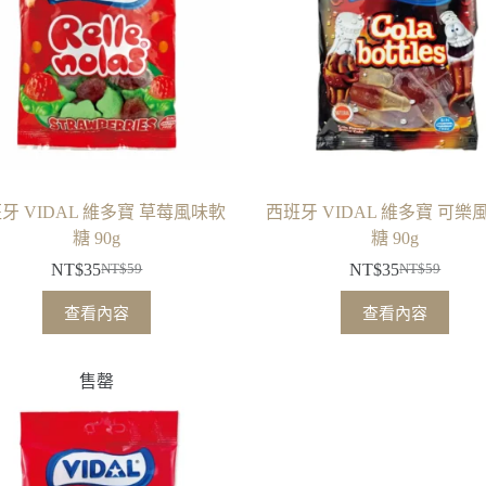
牙 VIDAL 維多寶 草莓風味軟
西班牙 VIDAL 維多寶 可樂
糖 90g
糖 90g
NT$
35
NT$
35
NT$
59
NT$
59
原
目
原
目
始
前
始
前
查看內容
查看內容
價
價
價
價
格：
格：
格：
格：
售罄
NT$59。
NT$35。
NT$59。
NT$35。