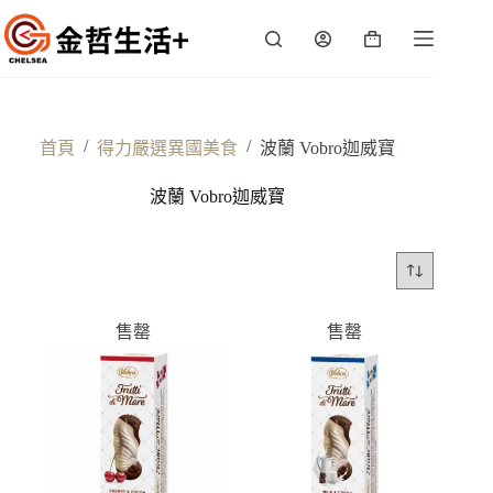
跳
至
購
主
物
要
車
內
容
/
/
首頁
得力嚴選異國美食
波蘭 Vobro迦威寶
波蘭 Vobro迦威寶
售罄
售罄