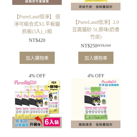
【PurreLand倍淨】 倍
【PurreLand倍淨】2.0
淨可組合式XL平板貓
豆腐貓砂 5L原味(奶香
抓板(3入)_1組
竹炭)
NT$
420
NT$
250
NT$
260
原
目
始
前
加入購物車
加入購物車
價
價
格：
格：
4% OFF
4% OFF
NT$260。
NT$250。