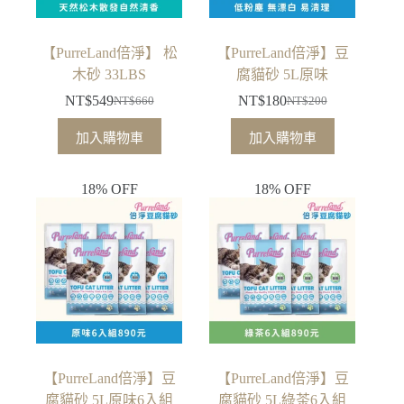
【PurreLand倍淨】 松
【PurreLand倍淨】豆
木砂 33LBS
腐貓砂 5L原味
NT$
549
NT$
180
NT$
660
NT$
200
原
目
原
目
始
前
始
前
加入購物車
加入購物車
價
價
價
價
格：
格：
格：
格：
18% OFF
18% OFF
NT$660。
NT$549。
NT$200。
NT$180。
【PurreLand倍淨】豆
【PurreLand倍淨】豆
腐貓砂 5L原味6入組
腐貓砂 5L綠茶6入組