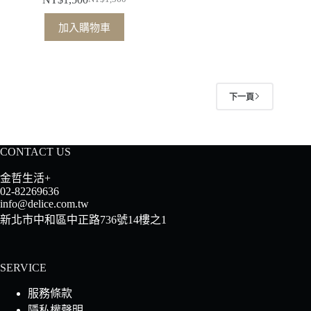
原
目
始
前
加入購物車
價
價
格：
格：
NT$1,560。
NT$1,500。
下一頁
CONTACT US
金哲生活+
02-82269636
info@delice.com.tw
新北市中和區中正路736號14樓之1
SERVICE
服務條款
隱私權聲明