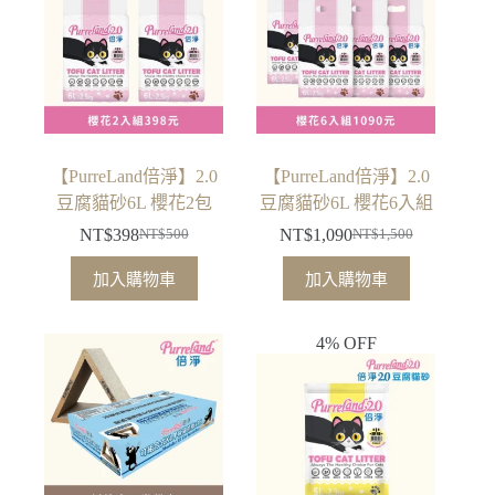
【PurreLand倍淨】2.0
【PurreLand倍淨】2.0
豆腐貓砂6L 櫻花2包
豆腐貓砂6L 櫻花6入組
NT$
398
NT$
1,090
NT$
500
NT$
1,500
原
目
原
目
始
前
始
前
加入購物車
加入購物車
價
價
價
價
格：
格：
格：
格：
4% OFF
NT$500。
NT$398。
NT$1,500。
NT$1,090。