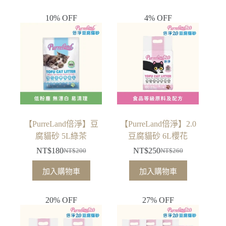
格：
格：
格：
格：
10% OFF
4% OFF
NT$360。
NT$300。
NT$360。
NT$300。
【PurreLand倍淨】豆
【PurreLand倍淨】2.0
腐貓砂 5L綠茶
豆腐貓砂 6L櫻花
NT$
180
NT$
250
NT$
200
NT$
260
原
目
原
目
始
前
始
前
加入購物車
加入購物車
價
價
價
價
格：
格：
格：
格：
20% OFF
27% OFF
NT$200。
NT$180。
NT$260。
NT$250。