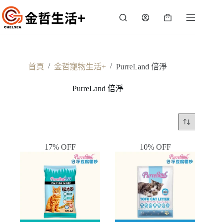
跳
至
購
主
物
要
車
內
容
/
/
首頁
金哲寵物生活+
PurreLand 倍淨
PurreLand 倍淨
17% OFF
10% OFF